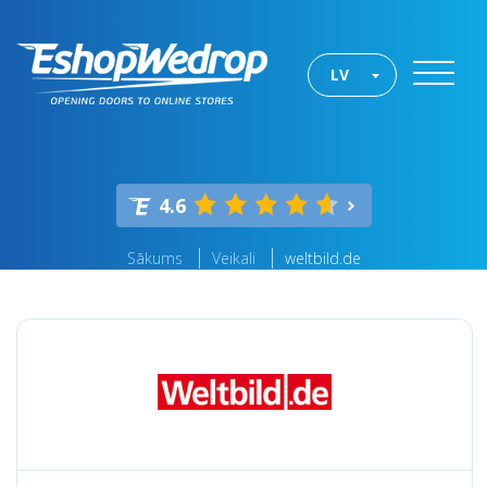
LV
4.6
Sākums
Veikali
weltbild.de