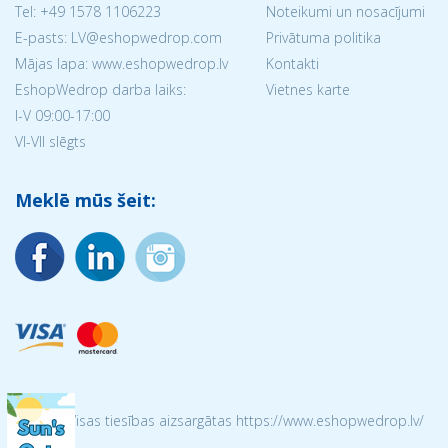
Tel:
+49 1578 1106223
Noteikumi un nosacījumi
E-pasts: LV@eshopwedrop.com
Privātuma politika
Mājas lapa: www.eshopwedrop.lv
Kontakti
EshopWedrop darba laiks:
Vietnes karte
I-V 09:00-17:00
VI-VII slēgts
Meklē mūs šeit:
© 2026 Visas tiesības aizsargātas https://www.eshopwedrop.lv/