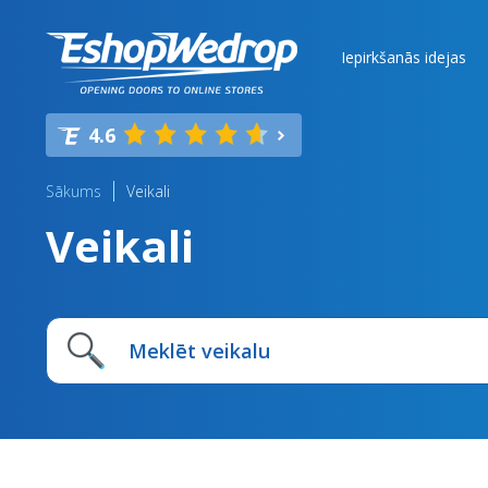
Iepirkšanās idejas
4.6
Sākums
Veikali
Veikali