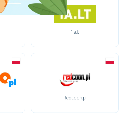
1a.lt
Redcoon.pl