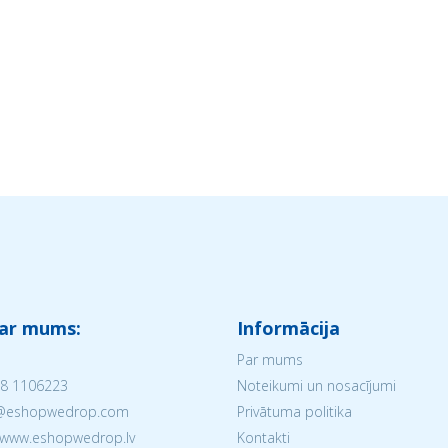
 ar mums:
Informācija
Par mums
8 1106223
Noteikumi un nosacījumi
V@eshopwedrop.com
Privātuma politika
 www.eshopwedrop.lv
Kontakti