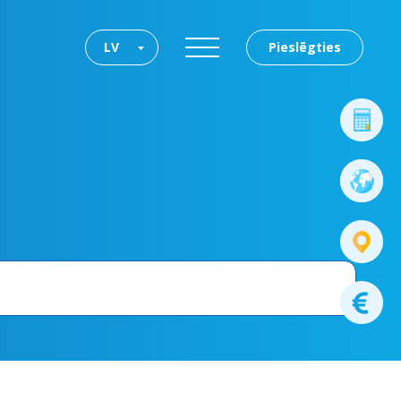
LV
Pieslēgties