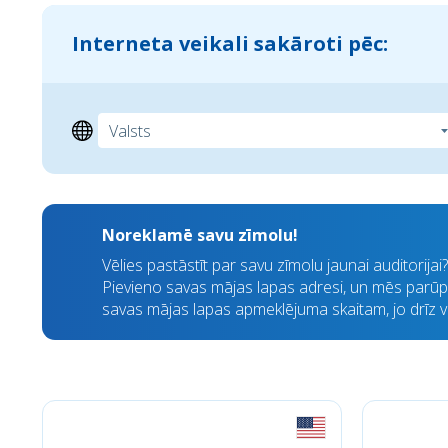
Interneta veikali sakāroti pēc:
Noreklamē savu zīmolu!
Vēlies pastāstīt par savu zīmolu jaunai auditorija
Pievieno savas mājas lapas adresi, un mēs parūpē
savas mājas lapas apmeklējuma skaitam, jo drīz visi