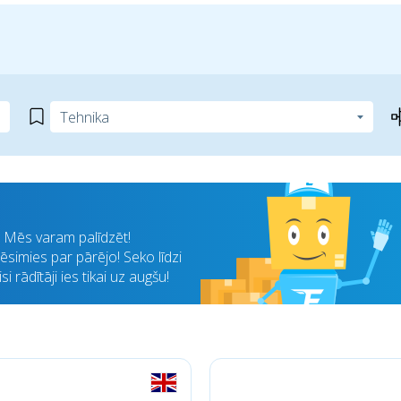
i? Mēs varam palīdzēt!
simies par pārējo! Seko līdzi
 rādītāji ies tikai uz augšu!