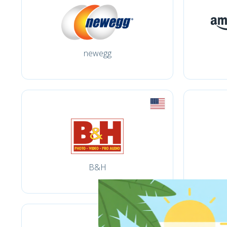
newegg
B&H