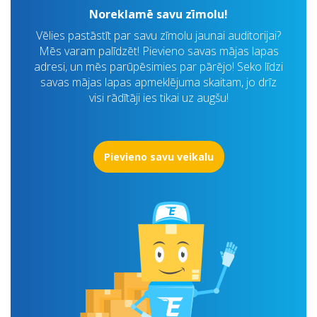
Noreklamē savu zīmolu!
Vēlies pastāstīt par savu zīmolu jaunai auditorijai?
Mēs varam palīdzēt! Pievieno savas mājas lapas
adresi, un mēs parūpēsimies par pārējo! Seko līdzi
savas mājas lapas apmeklējuma skaitam, jo drīz
visi rādītāji ies tikai uz augšu!
Pievieno savu veikalu