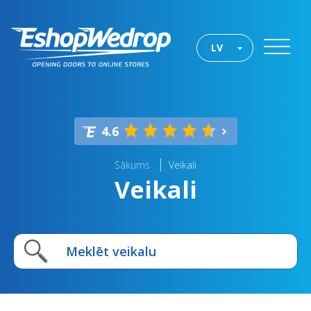
LV
4.6
Sākums
Veikali
Veikali