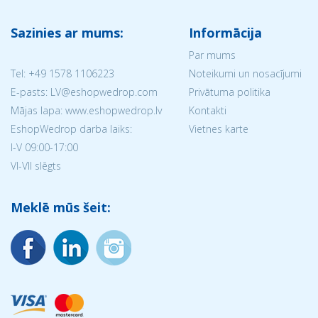
Sazinies ar mums:
Informācija
Par mums
Tel:
+49 1578 1106223
Noteikumi un nosacījumi
E-pasts: LV@eshopwedrop.com
Privātuma politika
Mājas lapa: www.eshopwedrop.lv
Kontakti
EshopWedrop darba laiks:
Vietnes karte
I-V 09:00-17:00
VI-VII slēgts
Meklē mūs šeit: