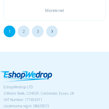
Morele.net
1
2
3
...
EshopWedrop LTD
3 Motor Walk, CO45SP, Colchester, Essex, UK
VAT Number: 171653311
Uzņēmuma reģ.nr:
08429573