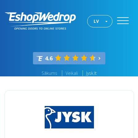
LV
4.6
Sākums
Veikali
Jysk.lt