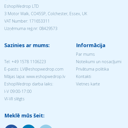
EshopWedrop LTD
3 Motor Walk, CO45SP, Colchester, Essex, UK
VAT Number: 171653311
Uzņēmuma reģ.nr:
08429573
Sazinies ar mums:
Informācija
Par mums
Tel:
+49 1578 1106223
Noteikumi un nosacījumi
E-pasts: LV@eshopwedrop.com
Privātuma politika
Mājas lapa: www.eshopwedrop.lv
Kontakti
EshopWedrop darba laiks:
Vietnes karte
I-V 09:00-17:00
VI-VII slēgts
Meklē mūs šeit: