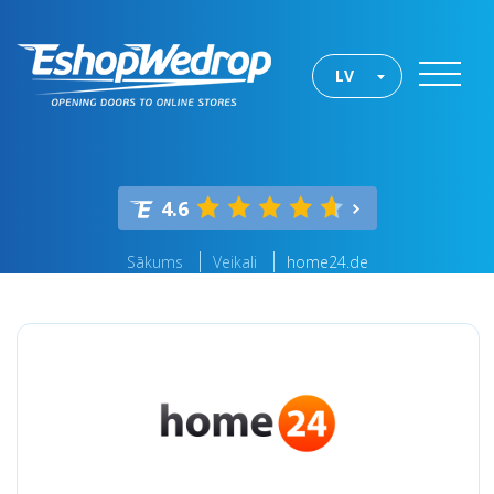
LV
4.6
Sākums
Veikali
home24.de