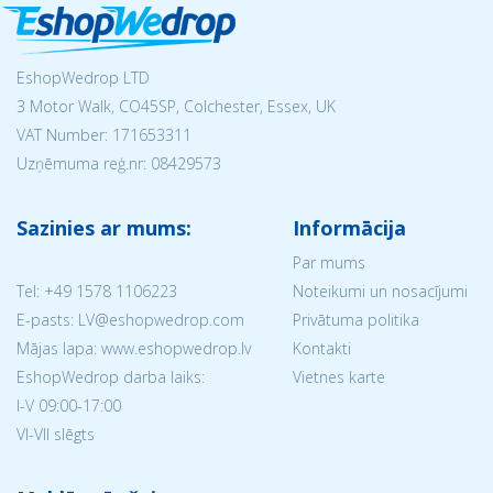
EshopWedrop LTD
3 Motor Walk, CO45SP, Colchester, Essex, UK
VAT Number: 171653311
Uzņēmuma reģ.nr:
08429573
Sazinies ar mums:
Informācija
Par mums
Tel:
+49 1578 1106223
Noteikumi un nosacījumi
E-pasts: LV@eshopwedrop.com
Privātuma politika
Mājas lapa: www.eshopwedrop.lv
Kontakti
EshopWedrop darba laiks:
Vietnes karte
I-V 09:00-17:00
VI-VII slēgts