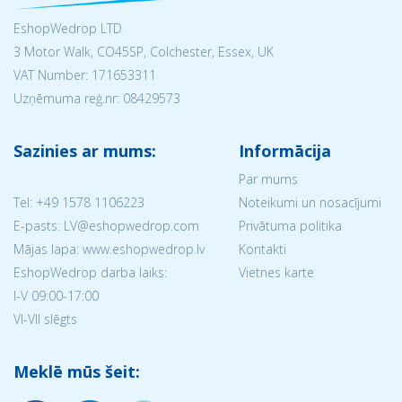
EshopWedrop LTD
3 Motor Walk, CO45SP, Colchester, Essex, UK
VAT Number: 171653311
Uzņēmuma reģ.nr:
08429573
Sazinies ar mums:
Informācija
Par mums
Tel:
+49 1578 1106223
Noteikumi un nosacījumi
E-pasts: LV@eshopwedrop.com
Privātuma politika
Mājas lapa: www.eshopwedrop.lv
Kontakti
EshopWedrop darba laiks:
Vietnes karte
I-V 09:00-17:00
VI-VII slēgts
Meklē mūs šeit: