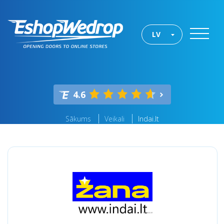
LV
4.6
Sākums
Veikali
Indai.lt