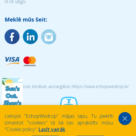
VI-VII slēgts
Meklē mūs šeit:
© 2026 Visas tiesības aizsargātas https://www.eshopwedrop.lv/
Lietojot ''EshopWedrop'' mājas lapu, Tu piekrīti
izmantot ''cookies'' tā kā tas aprakstīts mūsu
''Cookie policy''.
Lasīt vairāk