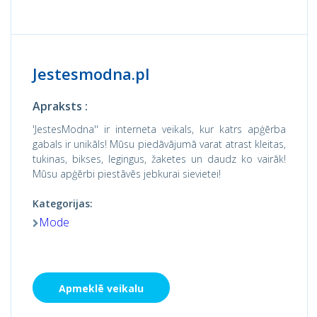
Jestesmodna.pl
Apraksts :
'JestesModna'' ir interneta veikals, kur katrs apģērba
gabals ir unikāls! Mūsu piedāvājumā varat atrast kleitas,
tukinas, bikses, legingus, žaketes un daudz ko vairāk!
Mūsu apģērbi piestāvēs jebkurai sievietei!
Kategorijas:
Mode
Apmeklē veikalu