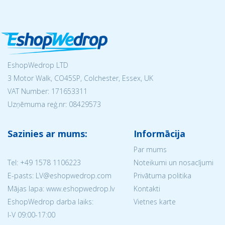
EshopWedrop LTD
3 Motor Walk, CO45SP, Colchester, Essex, UK
VAT Number: 171653311
Uzņēmuma reģ.nr:
08429573
Sazinies ar mums:
Informācija
Par mums
Tel:
+49 1578 1106223
Noteikumi un nosacījumi
E-pasts: LV@eshopwedrop.com
Privātuma politika
Mājas lapa: www.eshopwedrop.lv
Kontakti
EshopWedrop darba laiks:
Vietnes karte
I-V 09:00-17:00