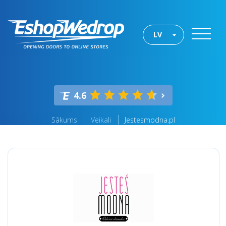
LV
4.6
Sākums
Veikali
Jestesmodna.pl