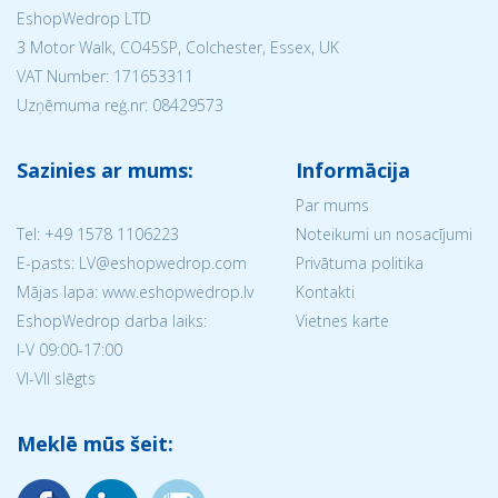
EshopWedrop LTD
3 Motor Walk, CO45SP, Colchester, Essex, UK
VAT Number: 171653311
Uzņēmuma reģ.nr:
08429573
Sazinies ar mums:
Informācija
Par mums
Tel:
+49 1578 1106223
Noteikumi un nosacījumi
E-pasts: LV@eshopwedrop.com
Privātuma politika
Mājas lapa: www.eshopwedrop.lv
Kontakti
EshopWedrop darba laiks:
Vietnes karte
I-V 09:00-17:00
VI-VII slēgts
Meklē mūs šeit: