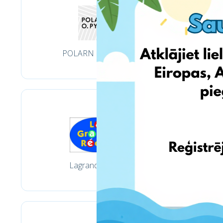
POLARN O. PYRET
Lagranderecre