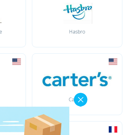
e
Hasbro
Carter´s