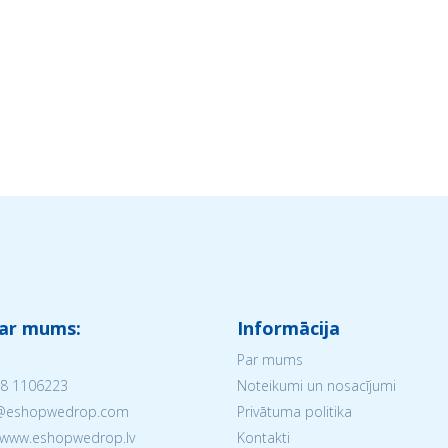
 ar mums:
Informācija
Par mums
8 1106223
Noteikumi un nosacījumi
V@eshopwedrop.com
Privātuma politika
 www.eshopwedrop.lv
Kontakti