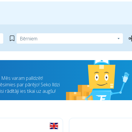
i? Mēs varam palīdzēt!
simies par pārējo! Seko līdzi
 rādītāji ies tikai uz augšu!