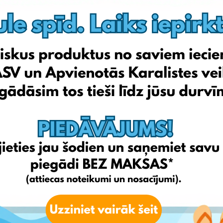
Kiabi
Petit-bateau
Oxybul
Avenuedesjeux