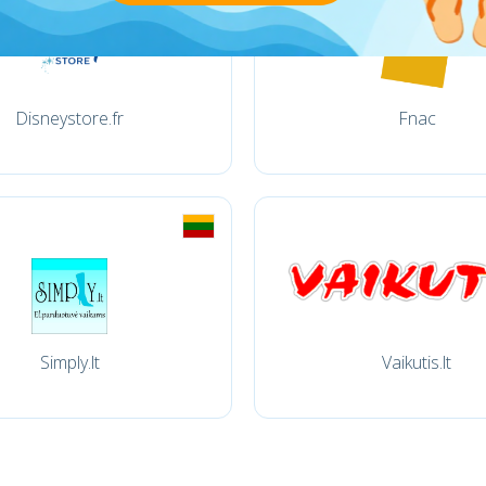
Disneystore.fr
Fnac
Simply.lt
Vaikutis.lt