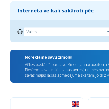
Interneta veikali sakāroti pēc:
Noreklamē savu zīmolu!
Vēlies pastāstīt par savu zīmolu jaunai auditorija
Pievieno savas mājas lapas adresi, un mēs parūpē
savas mājas lapas apmeklējuma skaitam, jo drīz visi