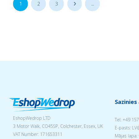
1
2
3
...
...
Sazinies
EshopWedrop LTD
Tel:
+49 157
3 Motor Walk, CO45SP, Colchester, Essex, UK
E-pasts: L
VAT Number: 171653311
Mājas lapa: