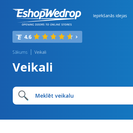
Iepirkšanās idejas
4.6
Sākums
Veikali
Veikali