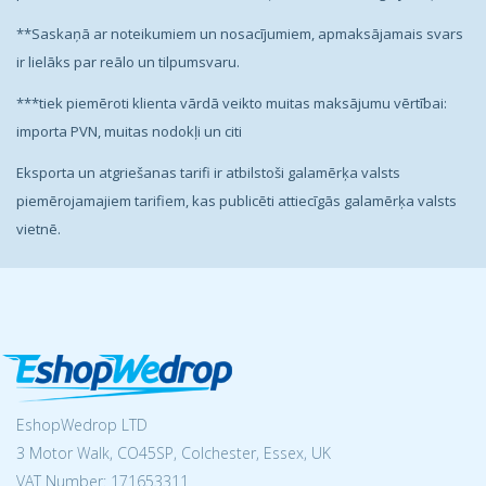
80.00
398.98
398.98
408.98
-
**Saskaņā ar noteikumiem un nosacījumiem, apmaksājamais svars
ir lielāks par reālo un tilpumsvaru.
90.00
453.98
453.98
463.98
-
***tiek piemēroti klienta vārdā veikto muitas maksājumu vērtībai:
100.00
503.98
503.98
514.98
-
importa PVN, muitas nodokļi un citi
120.00
586.98
586.98
600.98
-
Eksporta un atgriešanas tarifi ir atbilstoši galamērķa valsts
piemērojamajiem tarifiem, kas publicēti attiecīgās galamērķa valsts
140.00
687.98
687.98
702.98
-
vietnē.
160.00
789.98
789.98
804.98
-
180.00
890.98
890.98
905.98
-
200.00
992.98
992.98
1007.98
-
250.00
1173.98
1173.98
1202.98
-
EshopWedrop LTD
300.00
1427.98
1427.98
1456.98
-
3 Motor Walk, CO45SP, Colchester, Essex, UK
VAT Number: 171653311