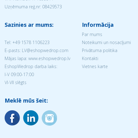
350.00
1686.98
1686.98
1743.98
-
Uzņēmuma reģ.nr:
08429573
400.00
1940.98
1940.98
1997.98
-
Sazinies ar mums:
Informācija
450.00
2199.98
2199.98
2266.98
-
Par mums
Tel:
+49 1578 1106223
Noteikumi un nosacījumi
500.00
2453.98
2453.98
2520.98
-
E-pasts: LV@eshopwedrop.com
Privātuma politika
600.00
-
-
-
-
Mājas lapa: www.eshopwedrop.lv
Kontakti
EshopWedrop darba laiks:
Vietnes karte
700.00
-
-
-
-
I-V 09:00-17:00
VI-VII slēgts
800.00
-
-
-
-
900.00
-
-
-
-
Meklē mūs šeit:
1000.00
-
-
-
-