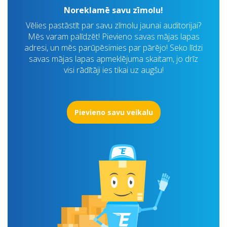
Noreklamē savu zīmolu!
Vēlies pastāstīt par savu zīmolu jaunai auditorijai?
Mēs varam palīdzēt! Pievieno savas mājas lapas
adresi, un mēs parūpēsimies par pārējo! Seko līdzi
savas mājas lapas apmeklējuma skaitam, jo drīz
visi rādītāji ies tikai uz augšu!
Pievieno savu veikalu