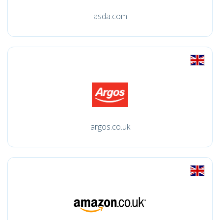
asda.com
argos.co.uk