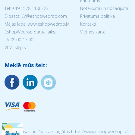
Par mums
Tel:
+49 1578 1106223
Noteikumi un nosacījumi
E-pasts: LV@eshopwedrop.com
Privātuma politika
Mājas lapa: www.eshopwedrop.lv
Kontakti
EshopWedrop darba laiks:
Vietnes karte
I-V 09:00-17:00
VI-VII slēgts
Meklē mūs šeit:
© 2026 Visas tiesības aizsargātas https://www.eshopwedrop.lv/