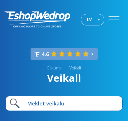
LV
4.6
Sākums
Veikali
Veikali