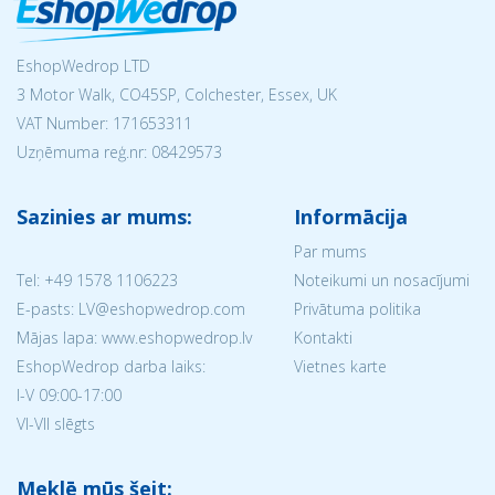
EshopWedrop LTD
3 Motor Walk, CO45SP, Colchester, Essex, UK
VAT Number: 171653311
Uzņēmuma reģ.nr:
08429573
Sazinies ar mums:
Informācija
Par mums
Tel:
+49 1578 1106223
Noteikumi un nosacījumi
E-pasts: LV@eshopwedrop.com
Privātuma politika
Mājas lapa: www.eshopwedrop.lv
Kontakti
EshopWedrop darba laiks:
Vietnes karte
I-V 09:00-17:00
VI-VII slēgts
Meklē mūs šeit: