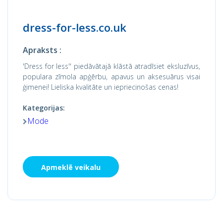
dress-for-less.co.uk
Apraksts :
'Dress for less'' piedāvātajā klāstā atradīsiet eksluzīvus,
populara zīmola apģērbu, apavus un aksesuārus visai
ģimenei! Lieliska kvalitāte un iepriecinošas cenas!
Kategorijas:
Mode
Apmeklē veikalu