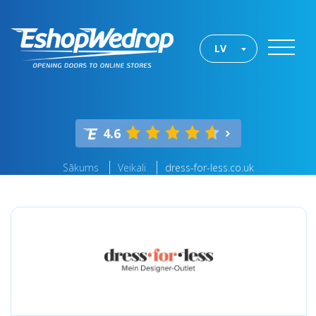
LV
4.6
Sākums
Veikali
dress-for-less.co.uk