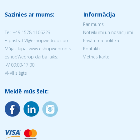
Sazinies ar mums:
Informācija
Par mums
Tel:
+49 1578 1106223
Noteikumi un nosacījumi
E-pasts: LV@eshopwedrop.com
Privātuma politika
Mājas lapa: www.eshopwedrop.lv
Kontakti
EshopWedrop darba laiks:
Vietnes karte
I-V 09:00-17:00
VI-VII slēgts
Meklē mūs šeit: