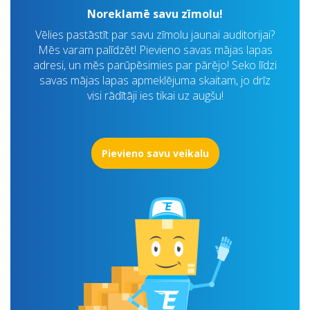
Noreklamē savu zīmolu!
Vēlies pastāstīt par savu zīmolu jaunai auditorijai?
Mēs varam palīdzēt! Pievieno savas mājas lapas
adresi, un mēs parūpēsimies par pārējo! Seko līdzi
savas mājas lapas apmeklējuma skaitam, jo drīz
visi rādītāji ies tikai uz augšu!
Pievieno savu veikalu