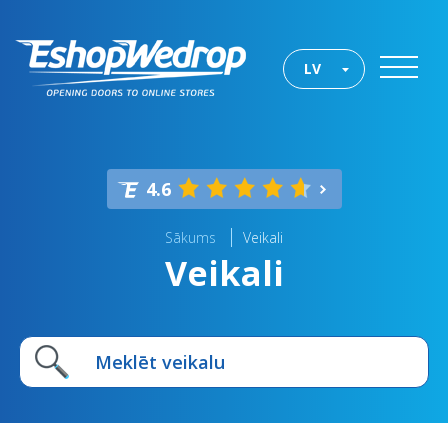
LV
4.6
Sākums
Veikali
Veikali