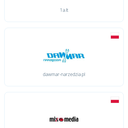
1a.lt
dawmar-narzedzia.pl