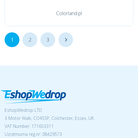
Colorland.pl
1
2
3
...
EshopWedrop LTD
3 Motor Walk, CO45SP, Colchester, Essex, UK
VAT Number: 171653311
Uzņēmuma reģ.nr:
08429573