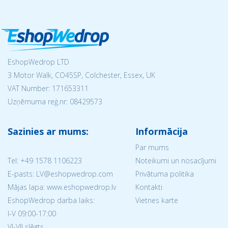
EshopWedrop LTD
3 Motor Walk, CO45SP, Colchester, Essex, UK
VAT Number: 171653311
Uzņēmuma reģ.nr:
08429573
Sazinies ar mums:
Informācija
Par mums
Tel:
+49 1578 1106223
Noteikumi un nosacījumi
E-pasts: LV@eshopwedrop.com
Privātuma politika
Mājas lapa: www.eshopwedrop.lv
Kontakti
EshopWedrop darba laiks:
Vietnes karte
I-V 09:00-17:00
VI-VII slēgts