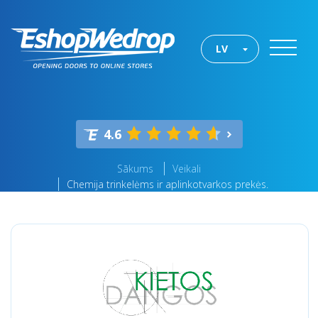
LV
4.6
Sākums
Veikali
Chemija trinkelėms ir aplinkotvarkos prekės.