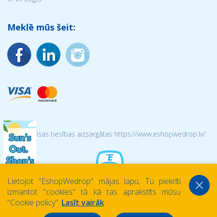
Meklē mūs šeit:
© 2026 Visas tiesības aizsargātas https://www.eshopwedrop.lv/
Lietojot ''EshopWedrop'' mājas lapu, Tu piekrīti
izmantot ''cookies'' tā kā tas aprakstīts mūsu
''Cookie policy''.
Lasīt vairāk