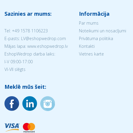
Sazinies ar mums:
Informācija
Par mums
Tel:
+49 1578 1106223
Noteikumi un nosacījumi
E-pasts: LV@eshopwedrop.com
Privātuma politika
Mājas lapa: www.eshopwedrop.lv
Kontakti
EshopWedrop darba laiks:
Vietnes karte
I-V 09:00-17:00
VI-VII slēgts
Meklē mūs šeit: