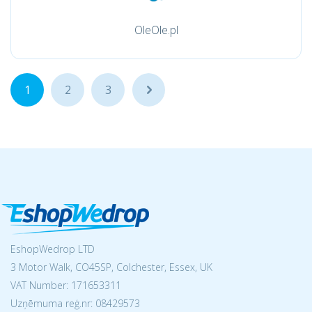
OleOle.pl
1
2
3
...
EshopWedrop LTD
3 Motor Walk, CO45SP, Colchester, Essex, UK
VAT Number: 171653311
Uzņēmuma reģ.nr:
08429573