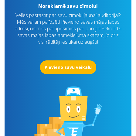
Noreklamē savu zīmolu!
Vēlies pastāstīt par savu zīmolu jaunai auditorijai?
Mēs varam palīdzēt! Pievieno savas mājas lapas
adresi, un mēs parūpēsimies par pārējo! Seko līdzi
savas mājas lapas apmeklējuma skaitam, jo drīz
visi rādītāji ies tikai uz augšu!
Pievieno savu veikalu