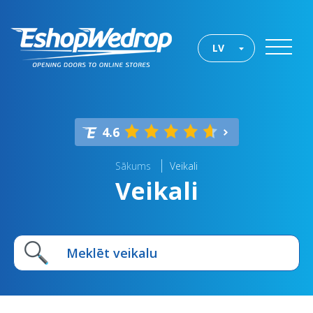
LV
4.6
Sākums
Veikali
Veikali