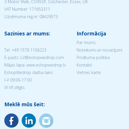
3 Motor Walk, CO45SP, Colchester, Essex, UK
VAT Number: 171653311
Uzņēmuma reģ.nr:
08429573
Sazinies ar mums:
Informācija
Par mums
Tel:
+49 1578 1106223
Noteikumi un nosacījumi
E-pasts: LV@eshopwedrop.com
Privātuma politika
Mājas lapa: www.eshopwedrop.lv
Kontakti
EshopWedrop darba laiks:
Vietnes karte
I-V 09:00-17:00
VI-VII slēgts
Meklē mūs šeit: