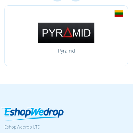
Pyramid
EshopWedrop LTD