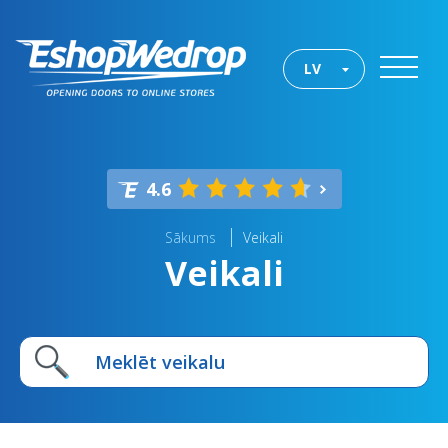
LV
4.6
Sākums
Veikali
Veikali