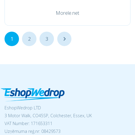
Morele.net
1
2
3
...
EshopWedrop LTD
3 Motor Walk, CO45SP, Colchester, Essex, UK
VAT Number: 171653311
Uzņēmuma reģ.nr:
08429573