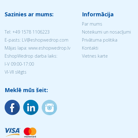
Sazinies ar mums:
Informācija
Par mums
Tel:
+49 1578 1106223
Noteikumi un nosacījumi
E-pasts: LV@eshopwedrop.com
Privātuma politika
Mājas lapa: www.eshopwedrop.lv
Kontakti
EshopWedrop darba laiks:
Vietnes karte
I-V 09:00-17:00
VI-VII slēgts
Meklē mūs šeit: