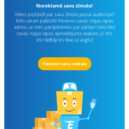
Noreklamē savu zīmolu!
Vēlies pastāstīt par savu zīmolu jaunai auditorijai?
Mēs varam palīdzēt! Pievieno savas mājas lapas
adresi, un mēs parūpēsimies par pārējo! Seko līdzi
savas mājas lapas apmeklējuma skaitam, jo drīz
visi rādītāji ies tikai uz augšu!
Pievieno savu veikalu