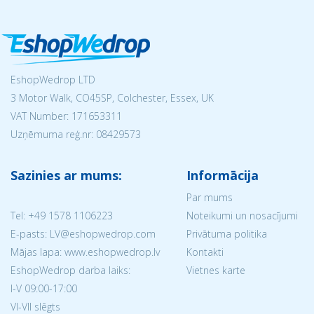
EshopWedrop LTD
3 Motor Walk, CO45SP, Colchester, Essex, UK
VAT Number: 171653311
Uzņēmuma reģ.nr:
08429573
Sazinies ar mums:
Informācija
Par mums
Tel:
+49 1578 1106223
Noteikumi un nosacījumi
E-pasts: LV@eshopwedrop.com
Privātuma politika
Mājas lapa: www.eshopwedrop.lv
Kontakti
EshopWedrop darba laiks:
Vietnes karte
I-V 09:00-17:00
VI-VII slēgts