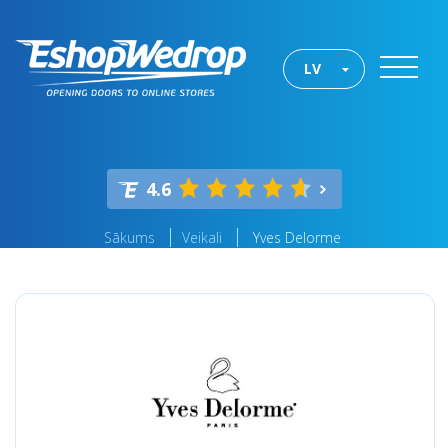
LV
4.6
Sākums
Veikali
Yves Delorme