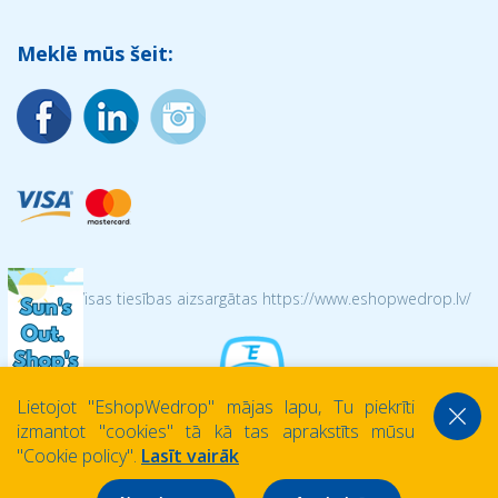
Meklē mūs šeit:
© 2026 Visas tiesības aizsargātas https://www.eshopwedrop.lv/
Lietojot ''EshopWedrop'' mājas lapu, Tu piekrīti
izmantot ''cookies'' tā kā tas aprakstīts mūsu
''Cookie policy''.
Lasīt vairāk