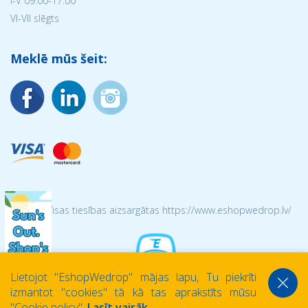
I-V 09:00-17:00
VI-VII slēgts
Meklē mūs šeit:
© 2026 Visas tiesības aizsargātas https://www.eshopwedrop.lv/
Lietojot ''EshopWedrop'' mājas lapu, Tu piekrīti
izmantot ''cookies'' tā kā tas aprakstīts mūsu
''Cookie policy''.
Lasīt vairāk