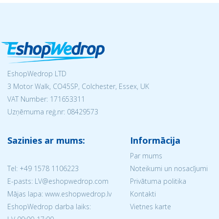
EshopWedrop LTD
3 Motor Walk, CO45SP, Colchester, Essex, UK
VAT Number: 171653311
Uzņēmuma reģ.nr:
08429573
Sazinies ar mums:
Informācija
Par mums
Tel:
+49 1578 1106223
Noteikumi un nosacījumi
E-pasts: LV@eshopwedrop.com
Privātuma politika
Mājas lapa: www.eshopwedrop.lv
Kontakti
EshopWedrop darba laiks:
Vietnes karte