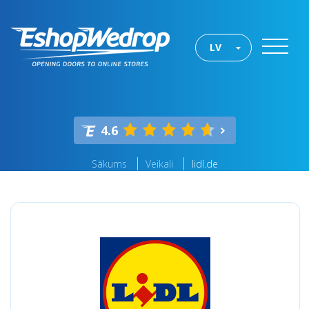
LV
4.6
Sākums
Veikali
lidl.de