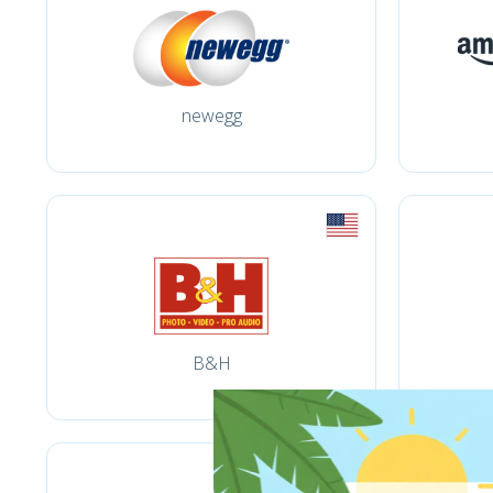
newegg
B&H