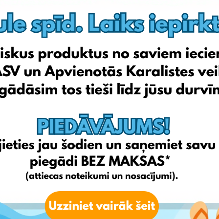
Imk.lt
Mediashop.lt
Skytech.lt
Neriba.lt