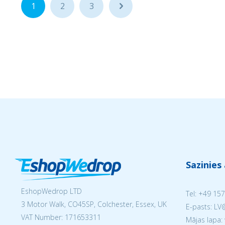
1
2
3
...
Sazinies
EshopWedrop LTD
Tel:
+49 157
3 Motor Walk, CO45SP, Colchester, Essex, UK
E-pasts: L
VAT Number: 171653311
Mājas lapa: