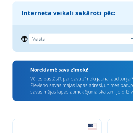
Interneta veikali sakāroti pēc:
Noreklamē savu zīmolu!
Vēlies pastāstīt par savu zīmolu jaunai auditorija
Pievieno savas mājas lapas adresi, un mēs parūpē
savas mājas lapas apmeklējuma skaitam, jo drīz visi