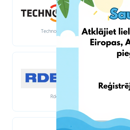
Technorama.lt
Rde.lt