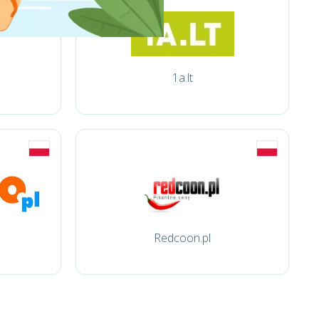
1a.lt
Redcoon.pl