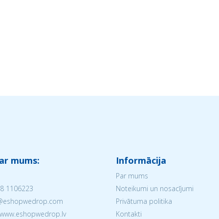
 ar mums:
Informācija
Par mums
8 1106223
Noteikumi un nosacījumi
V@eshopwedrop.com
Privātuma politika
 www.eshopwedrop.lv
Kontakti