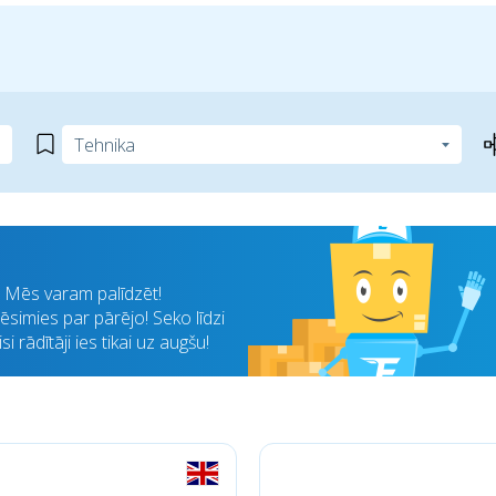
i? Mēs varam palīdzēt!
simies par pārējo! Seko līdzi
 rādītāji ies tikai uz augšu!