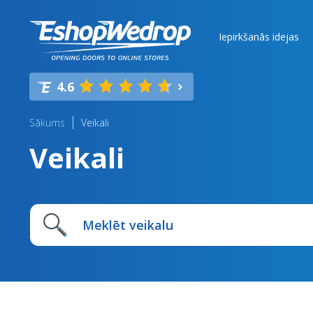
Iepirkšanās idejas
4.6
Sākums
Veikali
Veikali