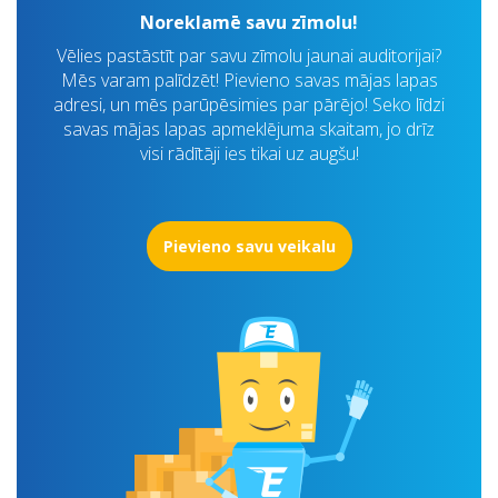
Noreklamē savu zīmolu!
Vēlies pastāstīt par savu zīmolu jaunai auditorijai?
Mēs varam palīdzēt! Pievieno savas mājas lapas
adresi, un mēs parūpēsimies par pārējo! Seko līdzi
savas mājas lapas apmeklējuma skaitam, jo drīz
visi rādītāji ies tikai uz augšu!
Pievieno savu veikalu