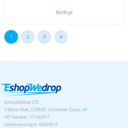
North.pl
1
2
3
...
EshopWedrop LTD
3 Motor Walk, CO45SP, Colchester, Essex, UK
VAT Number: 171653311
Uzņēmuma reģ.nr:
08429573