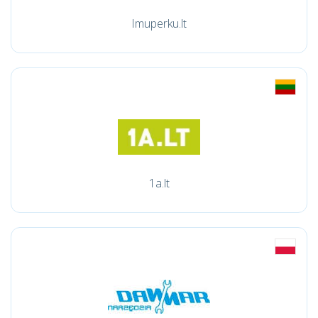
Imuperku.lt
1a.lt