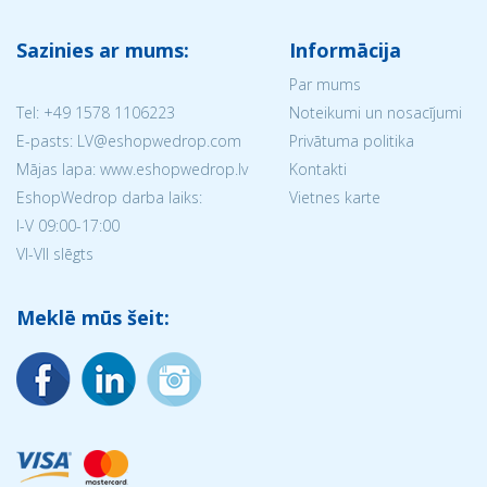
Sazinies ar mums:
Informācija
Par mums
Tel:
+49 1578 1106223
Noteikumi un nosacījumi
E-pasts: LV@eshopwedrop.com
Privātuma politika
Mājas lapa: www.eshopwedrop.lv
Kontakti
EshopWedrop darba laiks:
Vietnes karte
I-V 09:00-17:00
VI-VII slēgts
Meklē mūs šeit: