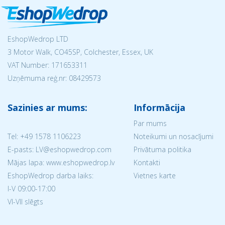
EshopWedrop LTD
3 Motor Walk, CO45SP, Colchester, Essex, UK
VAT Number: 171653311
Uzņēmuma reģ.nr:
08429573
Sazinies ar mums:
Informācija
Par mums
Tel:
+49 1578 1106223
Noteikumi un nosacījumi
E-pasts: LV@eshopwedrop.com
Privātuma politika
Mājas lapa: www.eshopwedrop.lv
Kontakti
EshopWedrop darba laiks:
Vietnes karte
I-V 09:00-17:00
VI-VII slēgts