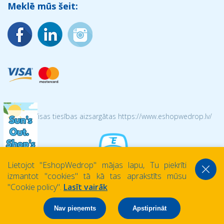
Meklē mūs šeit:
© 2026 Visas tiesības aizsargātas https://www.eshopwedrop.lv/
Lietojot ''EshopWedrop'' mājas lapu, Tu piekrīti
izmantot ''cookies'' tā kā tas aprakstīts mūsu
''Cookie policy''.
Lasīt vairāk
Nav pieņemts
Apstiprināt