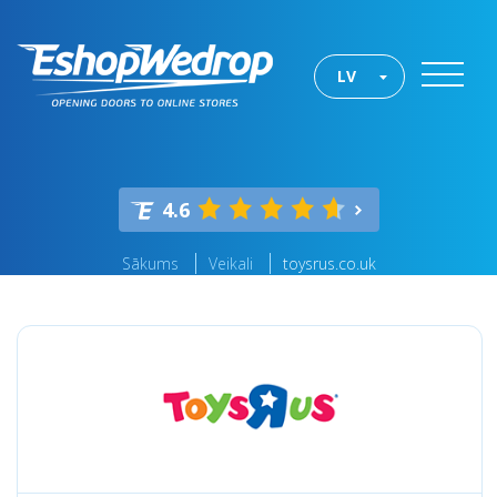
LV
4.6
Sākums
Veikali
toysrus.co.uk