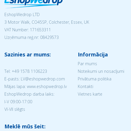
EshopWedrop LTD
3 Motor Walk, CO45SP, Colchester, Essex, UK
VAT Number: 171653311
Uzņēmuma reģ.nr:
08429573
Sazinies ar mums:
Informācija
Par mums
Tel:
+49 1578 1106223
Noteikumi un nosacījumi
E-pasts: LV@eshopwedrop.com
Privātuma politika
Mājas lapa: www.eshopwedrop.lv
Kontakti
EshopWedrop darba laiks:
Vietnes karte
I-V 09:00-17:00
VI-VII slēgts
Meklē mūs šeit: