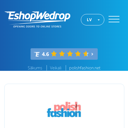
LV
4.6
Sākums
Veikali
polishfashion.net