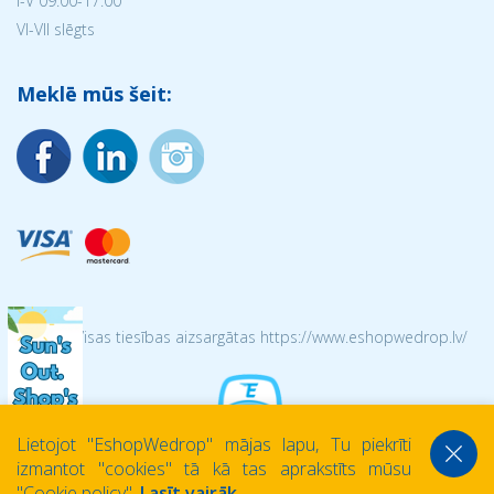
I-V 09:00-17:00
VI-VII slēgts
Meklē mūs šeit:
© 2026 Visas tiesības aizsargātas https://www.eshopwedrop.lv/
Lietojot ''EshopWedrop'' mājas lapu, Tu piekrīti
izmantot ''cookies'' tā kā tas aprakstīts mūsu
''Cookie policy''.
Lasīt vairāk