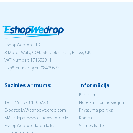
EshopWedrop LTD
3 Motor Walk, CO45SP, Colchester, Essex, UK
VAT Number: 171653311
Uzņēmuma reģ.nr:
08429573
Sazinies ar mums:
Informācija
Par mums
Tel:
+49 1578 1106223
Noteikumi un nosacījumi
E-pasts: LV@eshopwedrop.com
Privātuma politika
Mājas lapa: www.eshopwedrop.lv
Kontakti
EshopWedrop darba laiks:
Vietnes karte