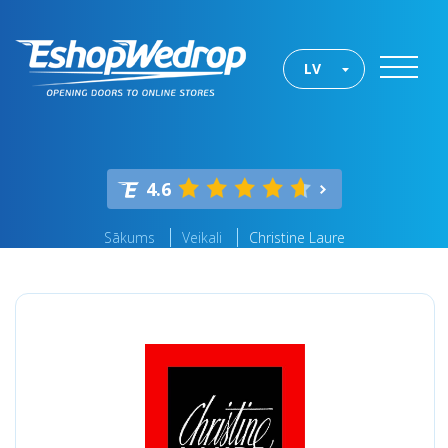
LV
4.6
Sākums
Veikali
Christine Laure