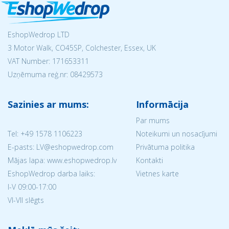
EshopWedrop LTD
3 Motor Walk, CO45SP, Colchester, Essex, UK
VAT Number: 171653311
Uzņēmuma reģ.nr:
08429573
Sazinies ar mums:
Informācija
Par mums
Tel:
+49 1578 1106223
Noteikumi un nosacījumi
E-pasts: LV@eshopwedrop.com
Privātuma politika
Mājas lapa: www.eshopwedrop.lv
Kontakti
EshopWedrop darba laiks:
Vietnes karte
I-V 09:00-17:00
VI-VII slēgts