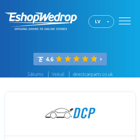
LV
4.6
Sākums
Veikali
directcarparts.co.uk