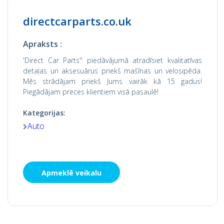
directcarparts.co.uk
Apraksts :
'Direct Car Parts'' piedāvājumā atradīsiet kvalitatīvas
detaļas un aksesuārus priekš mašīnas un velosipēda.
Mēs strādājam priekš Jums vairāk kā 15 gadus!
Piegādājam preces klientiem visā pasaulē!
Kategorijas:
Auto
Apmeklē veikalu