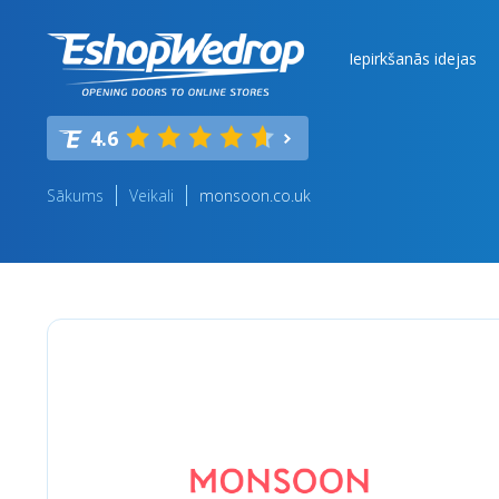
Iepirkšanās idejas
4.6
Sākums
Veikali
monsoon.co.uk