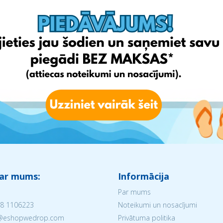
 ar mums:
Informācija
Par mums
8 1106223
Noteikumi un nosacījumi
V@eshopwedrop.com
Privātuma politika