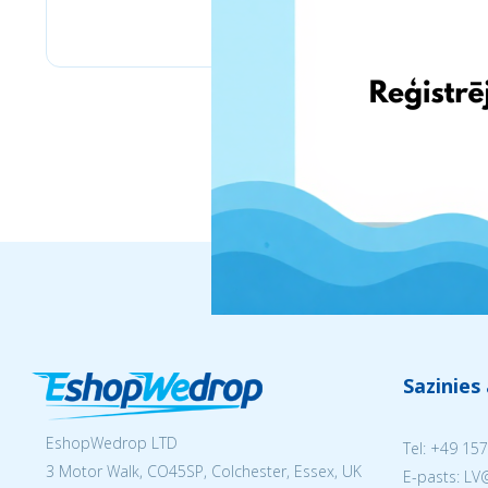
Stilingos.lt
Sazinies
EshopWedrop LTD
Tel:
+49 157
3 Motor Walk, CO45SP, Colchester, Essex, UK
E-pasts: L