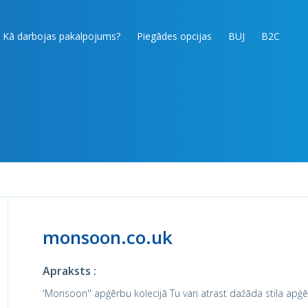
Kā darbojas pakalpojums?
Piegādes opcijas
BUJ
B2C
monsoon.co.uk
Apraksts :
'Monsoon'' apģērbu kolecijā Tu vari atrast dažāda stila apģ