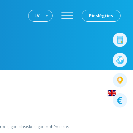
LV
Pieslēgties
ērbus, gan klasiskus, gan bohēmiskus.