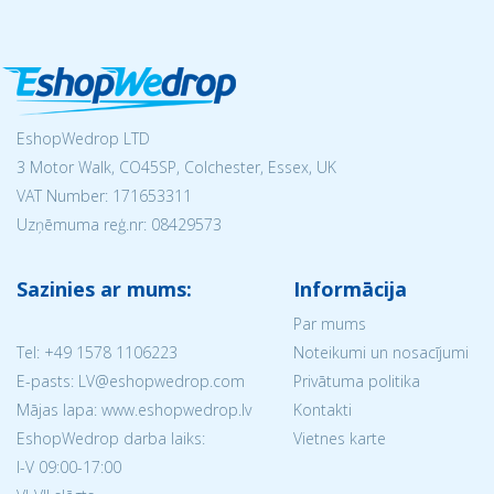
EshopWedrop LTD
3 Motor Walk, CO45SP, Colchester, Essex, UK
VAT Number: 171653311
Uzņēmuma reģ.nr:
08429573
Sazinies ar mums:
Informācija
Par mums
Tel:
+49 1578 1106223
Noteikumi un nosacījumi
E-pasts: LV@eshopwedrop.com
Privātuma politika
Mājas lapa: www.eshopwedrop.lv
Kontakti
EshopWedrop darba laiks:
Vietnes karte
I-V 09:00-17:00