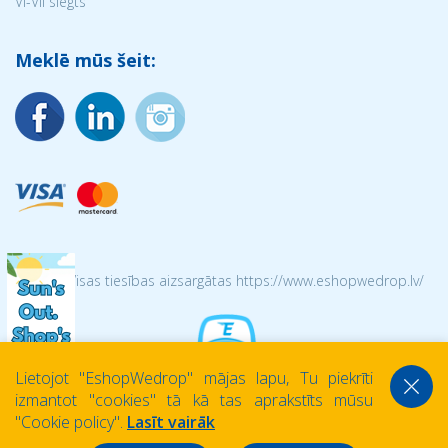
VI-VII slēgts
Meklē mūs šeit:
© 2026 Visas tiesības aizsargātas https://www.eshopwedrop.lv/
Lietojot ''EshopWedrop'' mājas lapu, Tu piekrīti
izmantot ''cookies'' tā kā tas aprakstīts mūsu
''Cookie policy''.
Lasīt vairāk