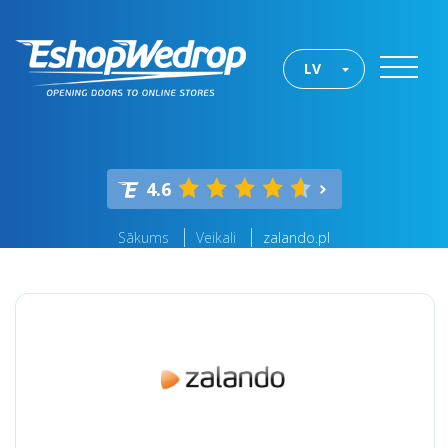
LV
4.6
Sākums
Veikali
zalando.pl