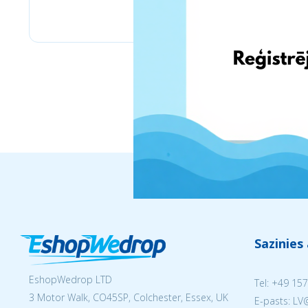
Stilingos.lt
Sazinies
EshopWedrop LTD
Tel:
+49 157
3 Motor Walk, CO45SP, Colchester, Essex, UK
E-pasts: L