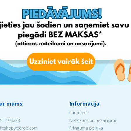
 ar mums:
Informācija
Par mums
8 1106223
Noteikumi un nosacījumi
V@eshopwedrop.com
Privātuma politika