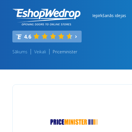
Iepirkšanās idejas
4.6
Sākums
Veikali
Priceminister