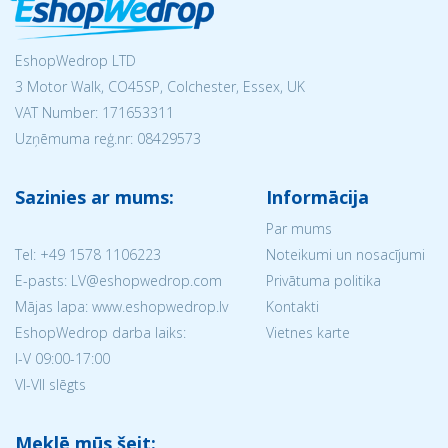
EshopWedrop LTD
3 Motor Walk, CO45SP, Colchester, Essex, UK
VAT Number: 171653311
Uzņēmuma reģ.nr:
08429573
Sazinies ar mums:
Informācija
Par mums
Tel:
+49 1578 1106223
Noteikumi un nosacījumi
E-pasts: LV@eshopwedrop.com
Privātuma politika
Mājas lapa: www.eshopwedrop.lv
Kontakti
EshopWedrop darba laiks:
Vietnes karte
I-V 09:00-17:00
VI-VII slēgts
Meklē mūs šeit: