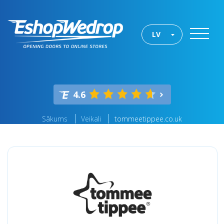
LV
4.6
Sākums
Veikali
tommeetippee.co.uk