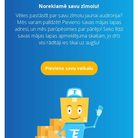
Noreklamē savu zīmolu!
Vēlies pastāstīt par savu zīmolu jaunai auditorijai?
Mēs varam palīdzēt! Pievieno savas mājas lapas
adresi, un mēs parūpēsimies par pārējo! Seko līdzi
savas mājas lapas apmeklējuma skaitam, jo drīz
visi rādītāji ies tikai uz augšu!
Pievieno savu veikalu