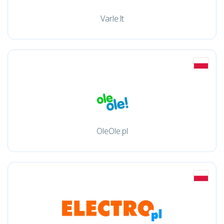
Varle.lt
OleOle.pl