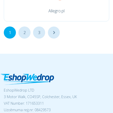
Allegro.pl
1
2
3
...
EshopWedrop LTD
3 Motor Walk, CO45SP, Colchester, Essex, UK
VAT Number: 171653311
Uzņēmuma reģ.nr:
08429573