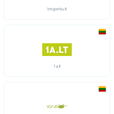
Imuperku.lt
1a.lt