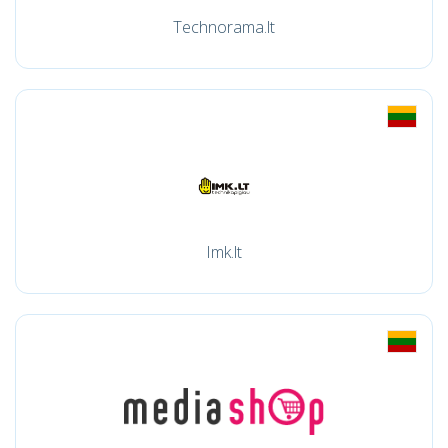
Technorama.lt
Imk.lt