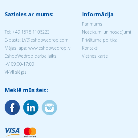
Sazinies ar mums:
Informācija
Par mums
Tel:
+49 1578 1106223
Noteikumi un nosacījumi
E-pasts: LV@eshopwedrop.com
Privātuma politika
Mājas lapa: www.eshopwedrop.lv
Kontakti
EshopWedrop darba laiks:
Vietnes karte
I-V 09:00-17:00
VI-VII slēgts
Meklē mūs šeit: