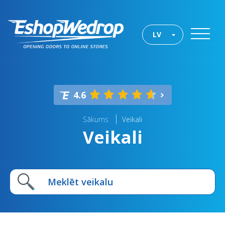
LV
4.6
Sākums
Veikali
Veikali