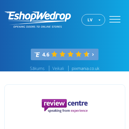
LV
4.6
Sākums
Veikali
pixmania.co.uk