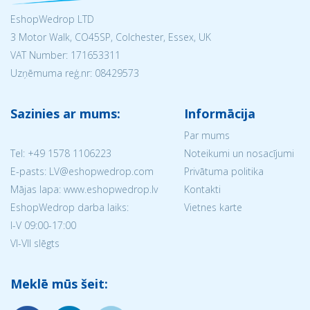
EshopWedrop LTD
3 Motor Walk, CO45SP, Colchester, Essex, UK
VAT Number: 171653311
Uzņēmuma reģ.nr:
08429573
Sazinies ar mums:
Informācija
Par mums
Tel:
+49 1578 1106223
Noteikumi un nosacījumi
E-pasts: LV@eshopwedrop.com
Privātuma politika
Mājas lapa: www.eshopwedrop.lv
Kontakti
EshopWedrop darba laiks:
Vietnes karte
I-V 09:00-17:00
VI-VII slēgts
Meklē mūs šeit: