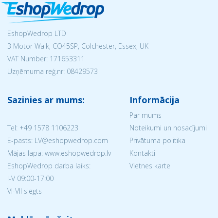
EshopWedrop LTD
3 Motor Walk, CO45SP, Colchester, Essex, UK
VAT Number: 171653311
Uzņēmuma reģ.nr:
08429573
Sazinies ar mums:
Informācija
Par mums
Tel:
+49 1578 1106223
Noteikumi un nosacījumi
E-pasts: LV@eshopwedrop.com
Privātuma politika
Mājas lapa: www.eshopwedrop.lv
Kontakti
EshopWedrop darba laiks:
Vietnes karte
I-V 09:00-17:00
VI-VII slēgts