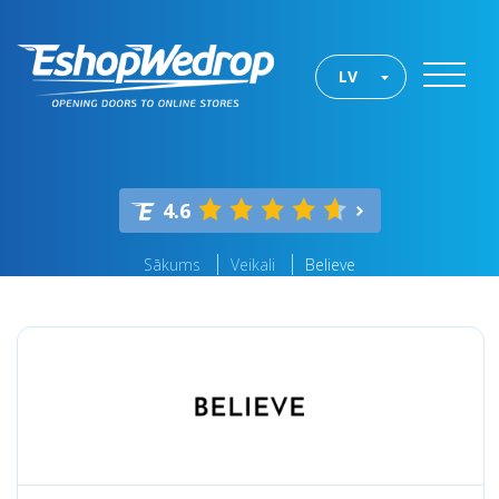
LV
4.6
Sākums
Veikali
Believe