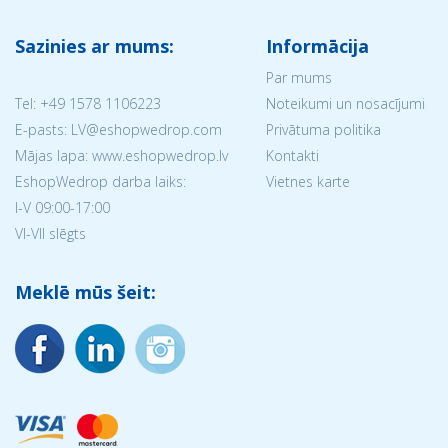
Sazinies ar mums:
Informācija
Par mums
Tel:
+49 1578 1106223
Noteikumi un nosacījumi
E-pasts: LV@eshopwedrop.com
Privātuma politika
Mājas lapa: www.eshopwedrop.lv
Kontakti
EshopWedrop darba laiks:
Vietnes karte
I-V 09:00-17:00
VI-VII slēgts
Meklē mūs šeit: