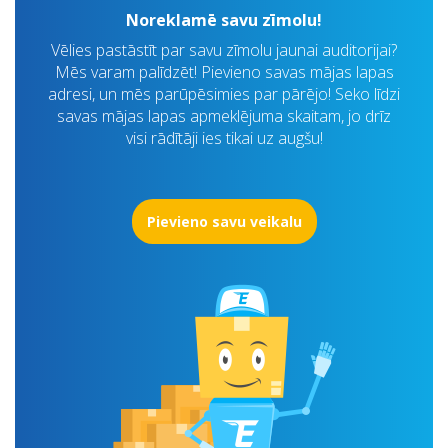
Noreklamē savu zīmolu!
Vēlies pastāstīt par savu zīmolu jaunai auditorijai?
Mēs varam palīdzēt! Pievieno savas mājas lapas
adresi, un mēs parūpēsimies par pārējo! Seko līdzi
savas mājas lapas apmeklējuma skaitam, jo drīz
visi rādītāji ies tikai uz augšu!
Pievieno savu veikalu