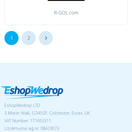
R-GOL.com
1
2
...
EshopWedrop LTD
3 Motor Walk, CO45SP, Colchester, Essex, UK
VAT Number: 171653311
Uzņēmuma reģ.nr:
08429573