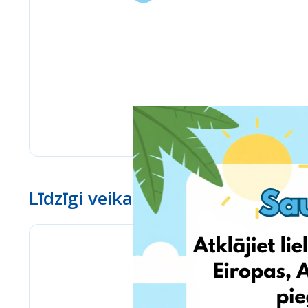
Līdzīgi veikali