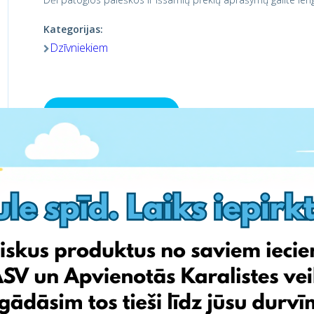
Kategorijas:
Dzīvniekiem
Apmeklē veikalu