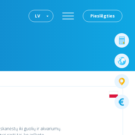
LV
Pieslēgties
skanėstų iki guolių ir akvariumų.
i rasti tai, ko ieškote.