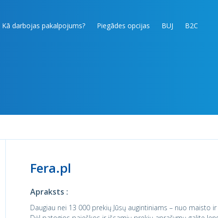
Kā darbojas pakalpojums?
Piegādes opcijas
BUJ
B2C
Fera.pl
Apraksts :
Daugiau nei 13 000 prekių Jūsų augintiniams – nuo maisto ir 
Dėl patogios paieškos ir išsamių prekių aprašymų galite lengva