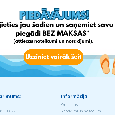
 ar mums:
Informācija
Par mums
8 1106223
Noteikumi un nosacījumi