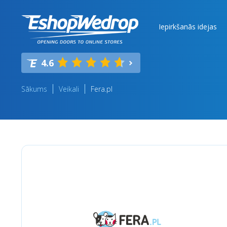
Iepirkšanās idejas
4.6
Sākums
Veikali
Fera.pl