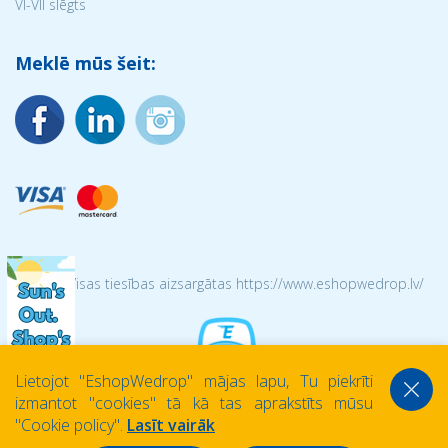
VI-VII slēgts
Meklē mūs šeit:
© 2026 Visas tiesības aizsargātas https://www.eshopwedrop.lv/
Lietojot ''EshopWedrop'' mājas lapu, Tu piekrīti
izmantot ''cookies'' tā kā tas aprakstīts mūsu
''Cookie policy''.
Lasīt vairāk