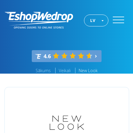
LV
4.6
Sākums
Veikali
New Look