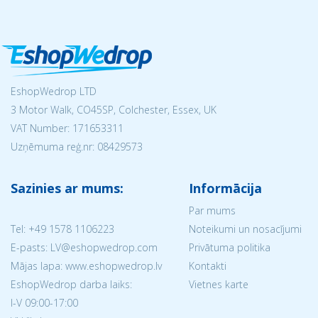
EshopWedrop LTD
3 Motor Walk, CO45SP, Colchester, Essex, UK
VAT Number: 171653311
Uzņēmuma reģ.nr:
08429573
Sazinies ar mums:
Informācija
Par mums
Tel:
+49 1578 1106223
Noteikumi un nosacījumi
E-pasts: LV@eshopwedrop.com
Privātuma politika
Mājas lapa: www.eshopwedrop.lv
Kontakti
EshopWedrop darba laiks:
Vietnes karte
I-V 09:00-17:00