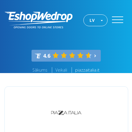
LV
4.6
Sākums
Veikali
piazzaitalia.it