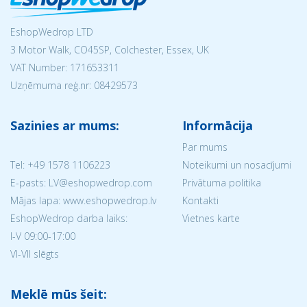
EshopWedrop LTD
3 Motor Walk, CO45SP, Colchester, Essex, UK
VAT Number: 171653311
Uzņēmuma reģ.nr:
08429573
Sazinies ar mums:
Informācija
Par mums
Tel:
+49 1578 1106223
Noteikumi un nosacījumi
E-pasts: LV@eshopwedrop.com
Privātuma politika
Mājas lapa: www.eshopwedrop.lv
Kontakti
EshopWedrop darba laiks:
Vietnes karte
I-V 09:00-17:00
VI-VII slēgts
Meklē mūs šeit: