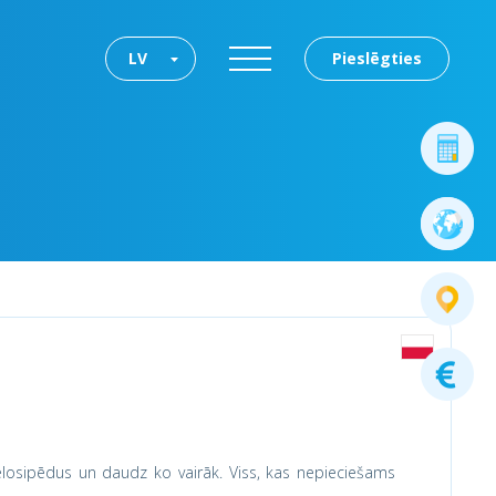
LV
Pieslēgties
, velosipēdus un daudz ko vairāk. Viss, kas nepieciešams