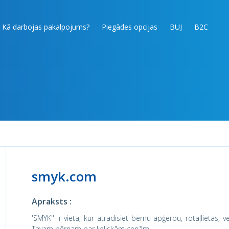
Kā darbojas pakalpojums?
Piegādes opcijas
BUJ
B2C
smyk.com
Apraksts :
'SMYK'' ir vieta, kur atradīsiet bērnu apģērbu, rotaļlietas
Tavam bērnam par lieliskām cenām.