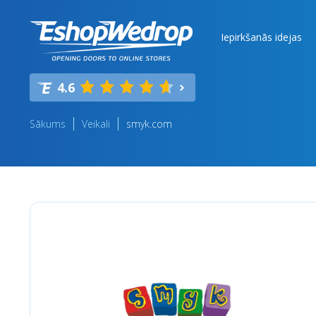
Iepirkšanās idejas
4.6
Sākums
Veikali
smyk.com