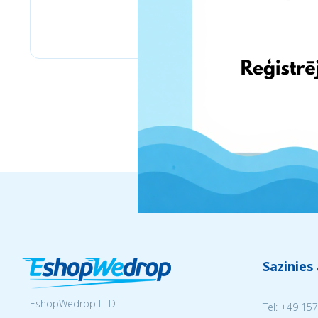
Bizitoys
Sazinies
EshopWedrop LTD
Tel:
+49 157