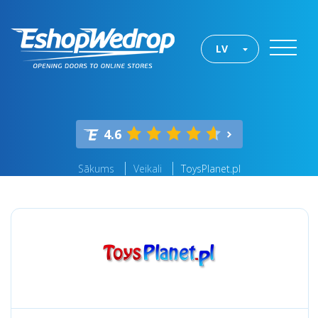
LV
4.6
Sākums
Veikali
ToysPlanet.pl