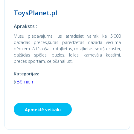
ToysPlanet.pl
Apraksts :
Mūsu piedāvājumā Jūs atradīsiet vairāk kā 5'000
dažādas preces,kuras paredzētas dažāda vecuma
bērniem. Attīstošas rotaļlietas, rotaļlietas smilšu kastei,
dažādas spēles, puzles, lelles, karnevāla kostīmi,
preces sportam, ceļošanai utt.
Kategorijas:
Bērniem
Apmeklē veikalu