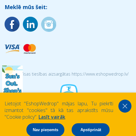
Meklē mūs šeit:
© 2026 Visas tiesības aizsargātas https://www.eshopwedrop.lv/
Lietojot ''EshopWedrop'' mājas lapu, Tu piekrīti
izmantot ''cookies'' tā kā tas aprakstīts mūsu
''Cookie policy''.
Lasīt vairāk
Nav pieņemts
Apstiprināt