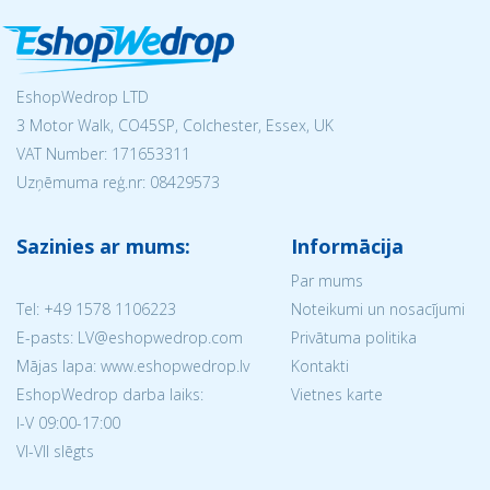
EshopWedrop LTD
3 Motor Walk, CO45SP, Colchester, Essex, UK
VAT Number: 171653311
Uzņēmuma reģ.nr:
08429573
Sazinies ar mums:
Informācija
Par mums
Tel:
+49 1578 1106223
Noteikumi un nosacījumi
E-pasts: LV@eshopwedrop.com
Privātuma politika
Mājas lapa: www.eshopwedrop.lv
Kontakti
EshopWedrop darba laiks:
Vietnes karte
I-V 09:00-17:00
VI-VII slēgts