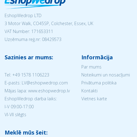
EshopWedrop LTD
3 Motor Walk, CO45SP, Colchester, Essex, UK
VAT Number: 171653311
Uzņēmuma reģ.nr:
08429573
Sazinies ar mums:
Informācija
Par mums
Tel:
+49 1578 1106223
Noteikumi un nosacījumi
E-pasts: LV@eshopwedrop.com
Privātuma politika
Mājas lapa: www.eshopwedrop.lv
Kontakti
EshopWedrop darba laiks:
Vietnes karte
I-V 09:00-17:00
VI-VII slēgts
Meklē mūs šeit: