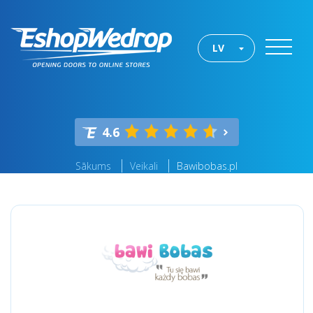
LV
4.6
Sākums
Veikali
Bawibobas.pl