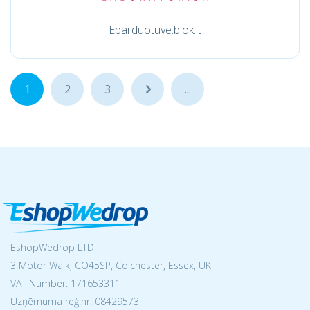
Eparduotuve.biok.lt
1
2
3
...
...
EshopWedrop LTD
3 Motor Walk, CO45SP, Colchester, Essex, UK
VAT Number: 171653311
Uzņēmuma reģ.nr:
08429573