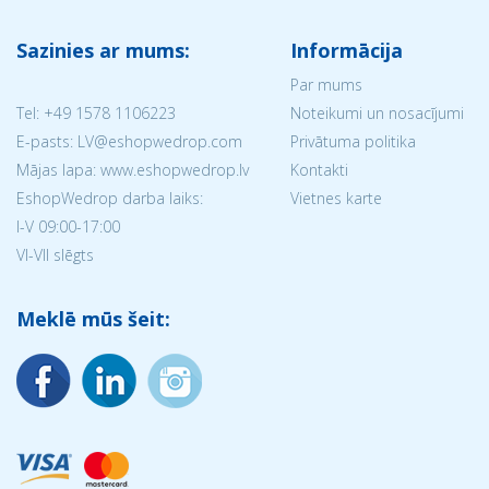
Sazinies ar mums:
Informācija
Par mums
Tel:
+49 1578 1106223
Noteikumi un nosacījumi
E-pasts: LV@eshopwedrop.com
Privātuma politika
Mājas lapa: www.eshopwedrop.lv
Kontakti
EshopWedrop darba laiks:
Vietnes karte
I-V 09:00-17:00
VI-VII slēgts
Meklē mūs šeit: