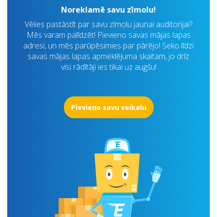
Noreklamē savu zīmolu!
Vēlies pastāstīt par savu zīmolu jaunai auditorijai?
Mēs varam palīdzēt! Pievieno savas mājas lapas
adresi, un mēs parūpēsimies par pārējo! Seko līdzi
savas mājas lapas apmeklējuma skaitam, jo drīz
visi rādītāji ies tikai uz augšu!
Pievieno savu veikalu