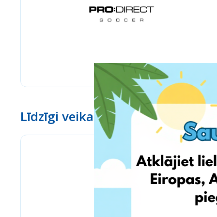
Līdzīgi veikali
BioLife.lt