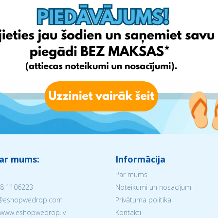
 ar mums:
Informācija
Par mums
8 1106223
Noteikumi un nosacījumi
V@eshopwedrop.com
Privātuma politika
 www.eshopwedrop.lv
Kontakti