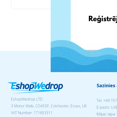
Sazinies
EshopWedrop LTD
Tel:
+49 157
3 Motor Walk, CO45SP, Colchester, Essex, UK
E-pasts: L
VAT Number: 171653311
Mājas lapa: