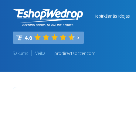
Iepirkšanās idejas
4.6
Sākums
Veikali
prodirectsoccer.com