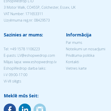
EshopWedrop LTD
3 Motor Walk, CO45SP, Colchester, Essex, UK
VAT Number: 171653311
Uzņēmuma reģ.nr:
08429573
Sazinies ar mums:
Informācija
Par mums
Tel:
+49 1578 1106223
Noteikumi un nosacījumi
E-pasts: LV@eshopwedrop.com
Privātuma politika
Mājas lapa: www.eshopwedrop.lv
Kontakti
EshopWedrop darba laiks:
Vietnes karte
I-V 09:00-17:00
VI-VII slēgts
Meklē mūs šeit: