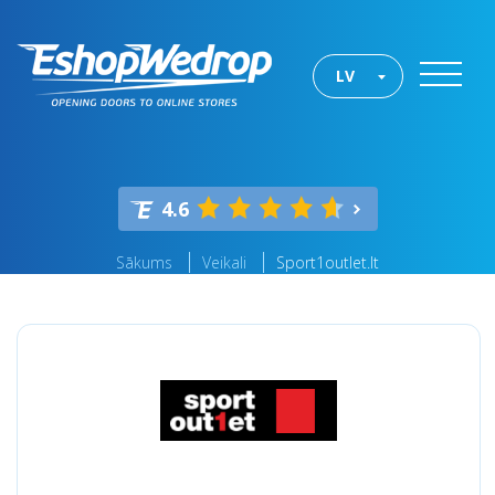
LV
4.6
Sākums
Veikali
Sport1outlet.lt