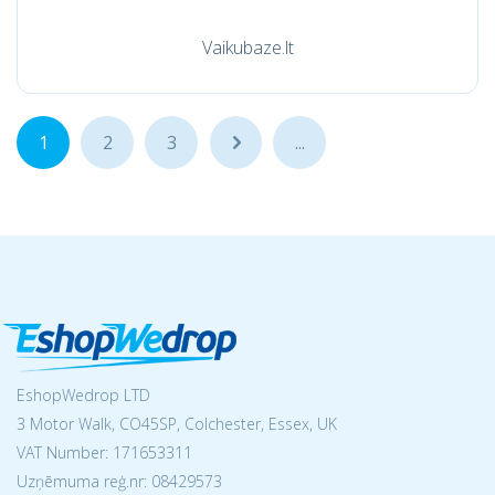
Vaikubaze.lt
1
2
3
...
...
EshopWedrop LTD
3 Motor Walk, CO45SP, Colchester, Essex, UK
VAT Number: 171653311
Uzņēmuma reģ.nr:
08429573