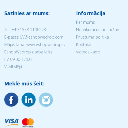
Sazinies ar mums:
Informācija
Par mums
Tel:
+49 1578 1106223
Noteikumi un nosacījumi
E-pasts: LV@eshopwedrop.com
Privātuma politika
Mājas lapa: www.eshopwedrop.lv
Kontakti
EshopWedrop darba laiks:
Vietnes karte
I-V 09:00-17:00
VI-VII slēgts
Meklē mūs šeit: