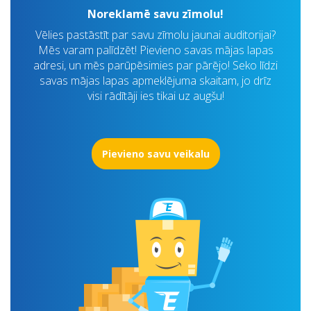
Noreklamē savu zīmolu!
Vēlies pastāstīt par savu zīmolu jaunai auditorijai?
Mēs varam palīdzēt! Pievieno savas mājas lapas
adresi, un mēs parūpēsimies par pārējo! Seko līdzi
savas mājas lapas apmeklējuma skaitam, jo drīz
visi rādītāji ies tikai uz augšu!
Pievieno savu veikalu