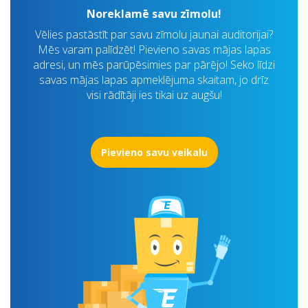
Noreklamē savu zīmolu!
Vēlies pastāstīt par savu zīmolu jaunai auditorijai?
Mēs varam palīdzēt! Pievieno savas mājas lapas
adresi, un mēs parūpēsimies par pārējo! Seko līdzi
savas mājas lapas apmeklējuma skaitam, jo drīz
visi rādītāji ies tikai uz augšu!
Pievieno savu veikalu