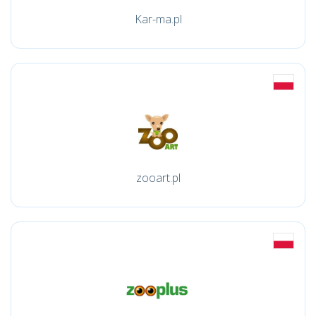
Kar-ma.pl
zooart.pl