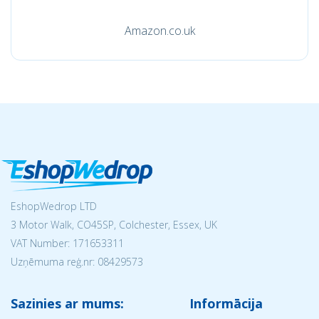
Amazon.co.uk
EshopWedrop LTD
3 Motor Walk, CO45SP, Colchester, Essex, UK
VAT Number: 171653311
Uzņēmuma reģ.nr:
08429573
Sazinies ar mums:
Informācija