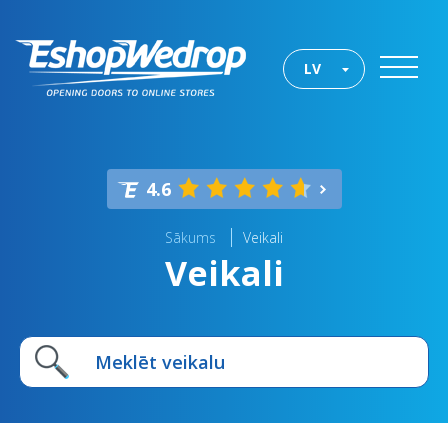
LV
4.6
Sākums
Veikali
Veikali