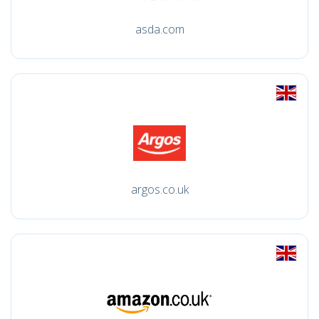
asda.com
argos.co.uk