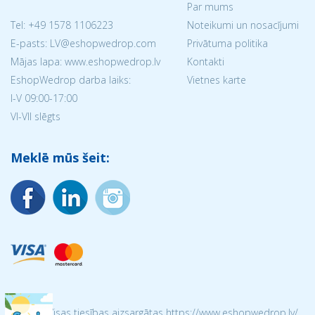
Par mums
Tel:
+49 1578 1106223
Noteikumi un nosacījumi
E-pasts: LV@eshopwedrop.com
Privātuma politika
Mājas lapa: www.eshopwedrop.lv
Kontakti
EshopWedrop darba laiks:
Vietnes karte
I-V 09:00-17:00
VI-VII slēgts
Meklē mūs šeit:
© 2026 Visas tiesības aizsargātas https://www.eshopwedrop.lv/