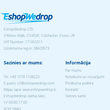
EshopWedrop LTD
3 Motor Walk, CO45SP, Colchester, Essex, UK
VAT Number: 171653311
Uzņēmuma reģ.nr:
08429573
Sazinies ar mums:
Informācija
Par mums
Tel:
+49 1578 1106223
Noteikumi un nosacījumi
E-pasts: LV@eshopwedrop.com
Privātuma politika
Mājas lapa: www.eshopwedrop.lv
Kontakti
EshopWedrop darba laiks:
Vietnes karte
I-V 09:00-17:00
VI-VII slēgts