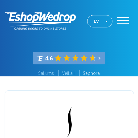
LV
4.6
Sākums
Veikali
Sephora