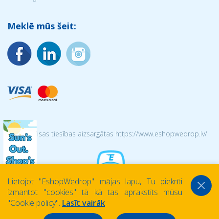
Meklē mūs šeit:
© 2026 Visas tiesības aizsargātas https://www.eshopwedrop.lv/
Lietojot ''EshopWedrop'' mājas lapu, Tu piekrīti
izmantot ''cookies'' tā kā tas aprakstīts mūsu
''Cookie policy''.
Lasīt vairāk