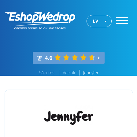
LV
4.6
Sākums
Veikali
Jennyfer