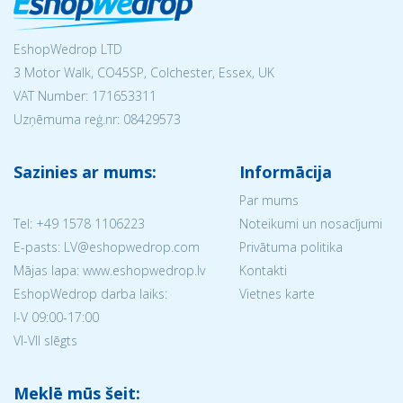
EshopWedrop LTD
3 Motor Walk, CO45SP, Colchester, Essex, UK
VAT Number: 171653311
Uzņēmuma reģ.nr:
08429573
Sazinies ar mums:
Informācija
Par mums
Tel:
+49 1578 1106223
Noteikumi un nosacījumi
E-pasts: LV@eshopwedrop.com
Privātuma politika
Mājas lapa: www.eshopwedrop.lv
Kontakti
EshopWedrop darba laiks:
Vietnes karte
I-V 09:00-17:00
VI-VII slēgts
Meklē mūs šeit: