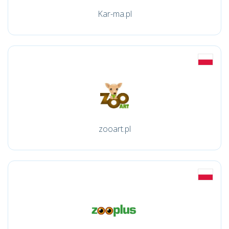
Kar-ma.pl
zooart.pl