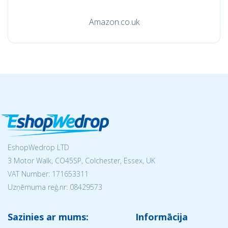
Amazon.co.uk
EshopWedrop LTD
3 Motor Walk, CO45SP, Colchester, Essex, UK
VAT Number: 171653311
Uzņēmuma reģ.nr:
08429573
Sazinies ar mums:
Informācija