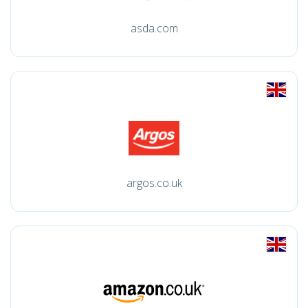
asda.com
argos.co.uk