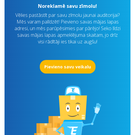
Noreklamē savu zīmolu!
Vēlies pastāstīt par savu zīmolu jaunai auditorijai?
Mēs varam palīdzēt! Pievieno savas mājas lapas
adresi, un mēs parūpēsimies par pārējo! Seko līdzi
savas mājas lapas apmeklējuma skaitam, jo drīz
visi rādītāji ies tikai uz augšu!
Pievieno savu veikalu