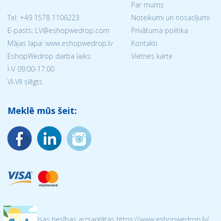
Par mums
Tel:
+49 1578 1106223
Noteikumi un nosacījumi
E-pasts: LV@eshopwedrop.com
Privātuma politika
Mājas lapa: www.eshopwedrop.lv
Kontakti
EshopWedrop darba laiks:
Vietnes karte
I-V 09:00-17:00
VI-VII slēgts
Meklē mūs šeit:
© 2026 Visas tiesības aizsargātas https://www.eshopwedrop.lv/