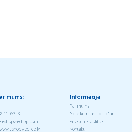
 ar mums:
Informācija
Par mums
8 1106223
Noteikumi un nosacījumi
V@eshopwedrop.com
Privātuma politika
 www.eshopwedrop.lv
Kontakti