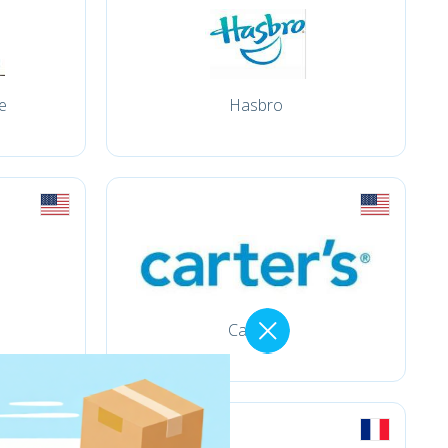
e
Hasbro
Carter´s