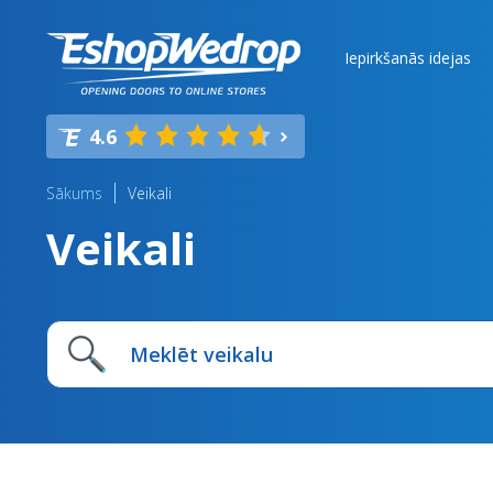
Iepirkšanās idejas
4.6
Sākums
Veikali
Veikali