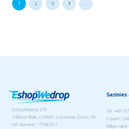
1
2
3
...
...
Sazinies
EshopWedrop LTD
Tel:
+49 157
3 Motor Walk, CO45SP, Colchester, Essex, UK
E-pasts: L
VAT Number: 171653311
Mājas lapa: