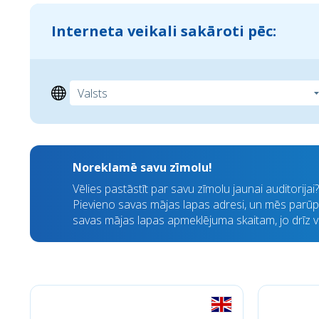
Interneta veikali sakāroti pēc:
Noreklamē savu zīmolu!
Vēlies pastāstīt par savu zīmolu jaunai auditorija
Pievieno savas mājas lapas adresi, un mēs parūpē
savas mājas lapas apmeklējuma skaitam, jo drīz visi