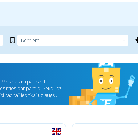
i? Mēs varam palīdzēt!
simies par pārējo! Seko līdzi
 rādītāji ies tikai uz augšu!