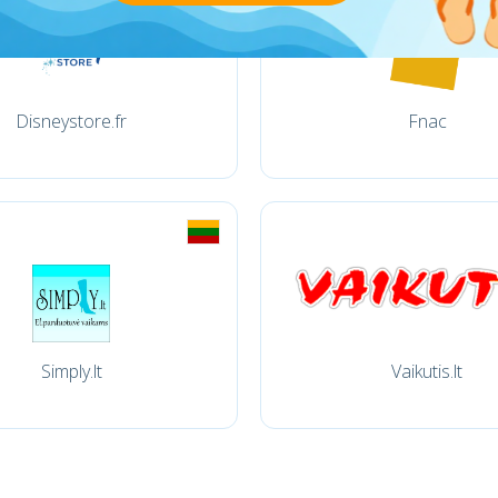
Disneystore.fr
Fnac
Simply.lt
Vaikutis.lt