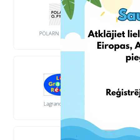
POLARN O. PYRET
Lagranderecre