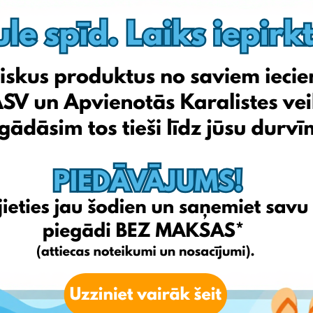
Kiabi
Petit-bateau
Oxybul
Avenuedesjeux