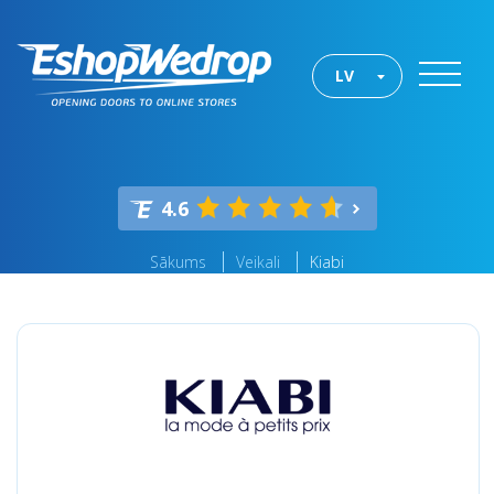
LV
4.6
Sākums
Veikali
Kiabi