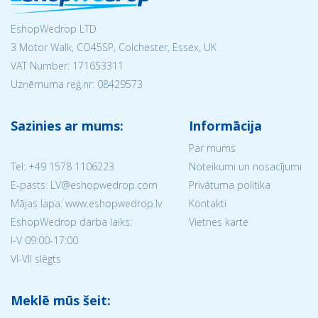
EshopWedrop LTD
3 Motor Walk, CO45SP, Colchester, Essex, UK
VAT Number: 171653311
Uzņēmuma reģ.nr:
08429573
Sazinies ar mums:
Informācija
Par mums
Tel:
+49 1578 1106223
Noteikumi un nosacījumi
E-pasts: LV@eshopwedrop.com
Privātuma politika
Mājas lapa: www.eshopwedrop.lv
Kontakti
EshopWedrop darba laiks:
Vietnes karte
I-V 09:00-17:00
VI-VII slēgts
Meklē mūs šeit: