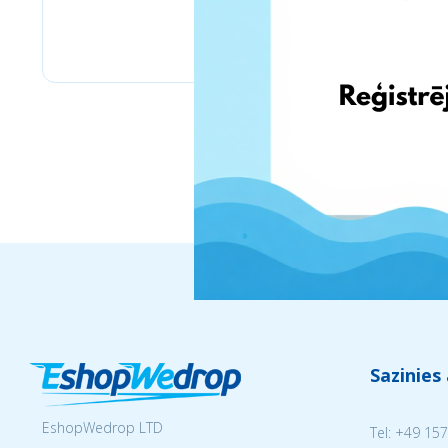
Labaratoire pins
Sazinies
EshopWedrop LTD
Tel:
+49 157