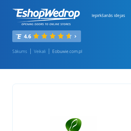
Iepirkšanās idejas
4.6
Sākums
Veikali
Eobuwie.com.pl