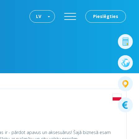
LV
Pieslēgties
as ir - pārdot apavus un aksesuārus! Šajā biznesā esam
āstu ar pašmāju un citu valstu precēm.