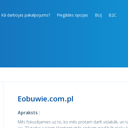
Kā darbojas pakalpojums?
Piegādes opcijas
BUJ
B2C
Eobuwie.com.pl
Apraksts :
Mēs fokusējamies uz to, ko mēs protam darīt vislabāk, un t
jau 20 gadus,saviem klientiem mēs spējam piedāvāt plašu kl